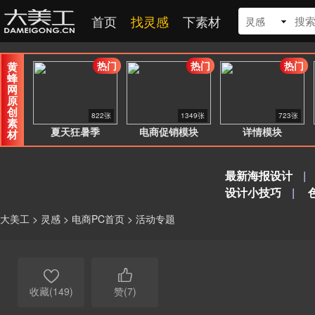
首页
找灵感
下素材
灵感
热门
热门
热门
黄
蜂
网
原
创
822张
1349张
723张
素
夏天狂暑季
电商促销模块
详情模块
材
最新海报设计
|
设计小技巧
|
大美工
>
灵感
>
电商PC首页
>
活动专题


收藏(149)
赞(7)