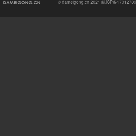
© dameigong.cn 2021
皖ICP备1701270