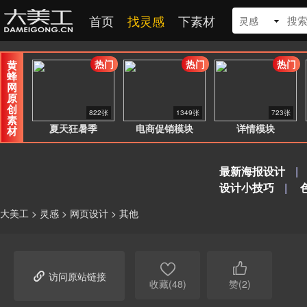
首页
找灵感
下素材
灵感
热门
热门
热门
黄
蜂
网
原
创
822张
1349张
723张
素
夏天狂暑季
电商促销模块
详情模块
材
最新海报设计
|
设计小技巧
|
大美工
>
灵感
>
网页设计
>
其他



访问原站链接
收藏(48)
赞(2)