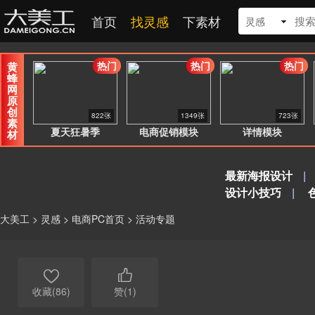
首页
找灵感
下素材
灵感
热门
热门
热门
黄
蜂
网
原
创
822张
1349张
723张
素
夏天狂暑季
电商促销模块
详情模块
材
最新海报设计
|
设计小技巧
|
大美工
>
灵感
>
电商PC首页
>
活动专题


收藏(86)
赞(1)