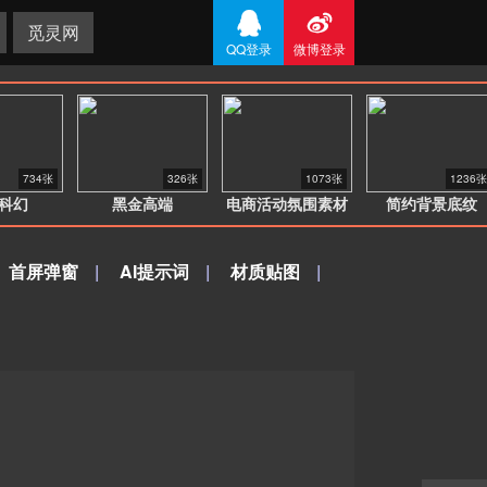


觅灵网
QQ登录
微博登录
734张
326张
1073张
1236张
科幻
黑金高端
电商活动氛围素材
简约背景底纹
首屏弹窗
|
AI提示词
|
材质贴图
|