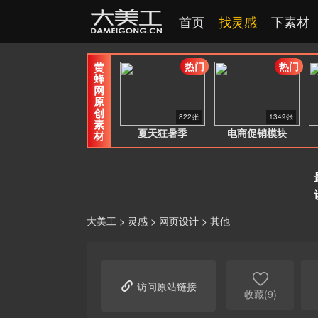
首页
找灵感
下素材
热门
热门
黄
蜂
网
原
创
822张
1349张
素
夏天狂暑季
电商促销模块
材
大美工
>
灵感
>
网页设计
>
其他


访问原站链接
收藏(9)