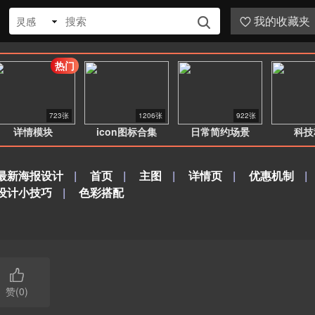
我的收藏夹
灵感


热门
723张
1206张
922张
详情模块
icon图标合集
日常简约场景
科技
最新海报设计
|
首页
|
主图
|
详情页
|
优惠机制
|
设计小技巧
|
色彩搭配

赞(0)