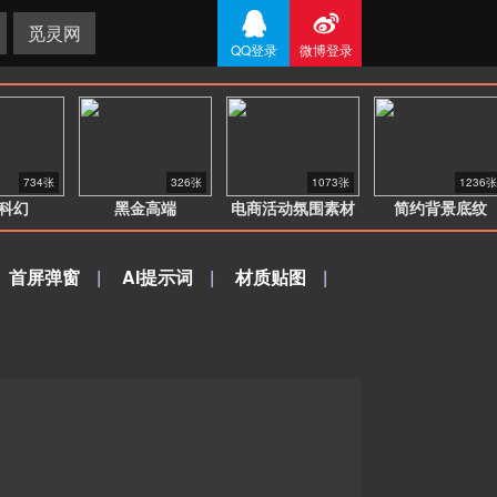


觅灵网
QQ登录
微博登录
734张
326张
1073张
1236张
科幻
黑金高端
电商活动氛围素材
简约背景底纹
首屏弹窗
|
AI提示词
|
材质贴图
|