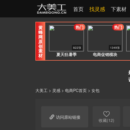
首页
找灵感
下素材
热门
热门
黄
蜂
网
原
创
822张
1349张
素
夏天狂暑季
电商促销模块
材
大美工
>
灵感
>
电商PC首页
>
女包


访问原站链接
收藏(12)