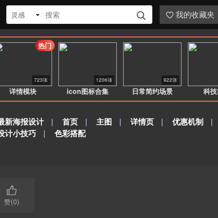
我的收藏夹
灵感


热门
723张
1206张
922张
详情模块
icon图标合集
日常简约场景
科技
最新海报设计
|
首页
|
主图
|
详情页
|
优惠机制
|
设计小技巧
|
色彩搭配

赞(0)