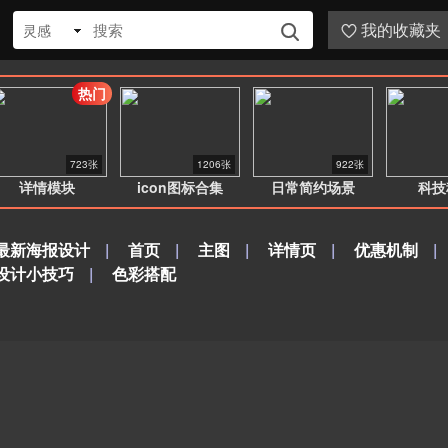
我的收藏夹
灵感


热门
723张
1206张
922张
详情模块
icon图标合集
日常简约场景
科技
最新海报设计
|
首页
|
主图
|
详情页
|
优惠机制
|
设计小技巧
|
色彩搭配