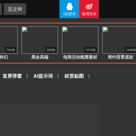


觅灵网
QQ登录
微博登录
734张
326张
1073张
1236张
科幻
黑金高端
电商活动氛围素材
简约背景底纹
首屏弹窗
|
AI提示词
|
材质贴图
|