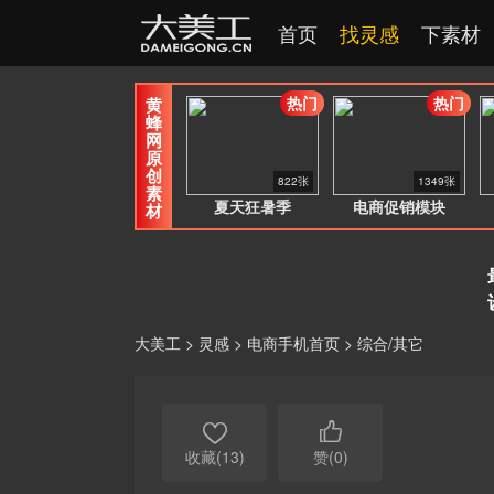
首页
找灵感
下素材
热门
热门
黄
蜂
网
原
创
822张
1349张
素
夏天狂暑季
电商促销模块
材
大美工
>
灵感
>
电商手机首页
>
综合/其它


收藏(13)
赞(0)