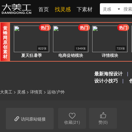
首页
找灵感
下素材
灵感
热门
热门
热门
黄
蜂
网
原
创
822张
1349张
723张
素
夏天狂暑季
电商促销模块
详情模块
材
最新海报设计
|
设计小技巧
|
大美工
>
灵感
>
详情页
>
运动/户外



访问原站链接
收藏(21)
赞(0)