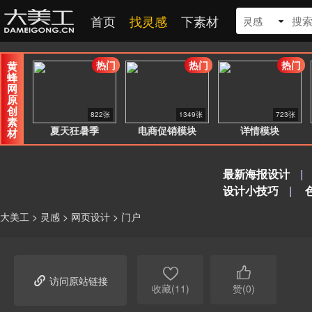
首页
找灵感
下素材
灵感
热门
热门
热门
黄
蜂
网
原
创
822张
1349张
723张
素
夏天狂暑季
电商促销模块
详情模块
材
最新海报设计
|
设计小技巧
|
大美工
>
灵感
>
网页设计
>
门户



访问原站链接
收藏(11)
赞(0)