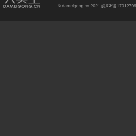
© dameigong.cn 2021
皖ICP备1701270