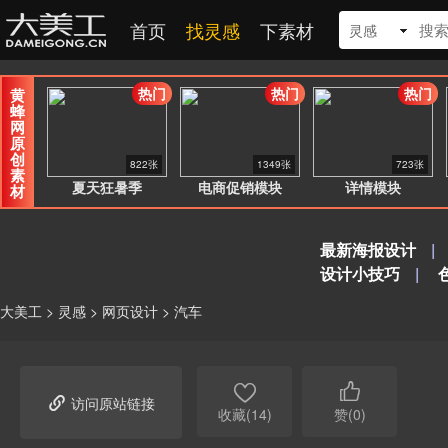
首页
找灵感
下素材
灵感
热门
热门
热门
黄
蜂
网
原
创
822张
1349张
723张
素
夏天狂暑季
电商促销模块
详情模块
材
最新海报设计
|
设计小技巧
|
大美工
>
灵感
>
网页设计
>
汽车



访问原站链接
收藏(14)
赞(0)