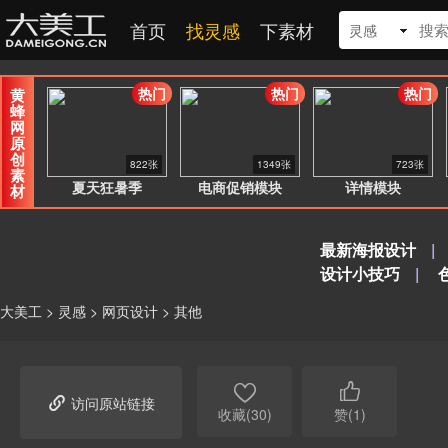
首页
找灵感
下素材
灵感
热门
热门
热门
黄
蜂
网
原
创
822张
1349张
723张
素
夏天狂暑季
电商促销模块
详情模块
材
最新海报设计
|
设计小技巧
|
大美工
>
灵感
>
网页设计
>
其他



访问原站链接
收藏(30)
赞(1)