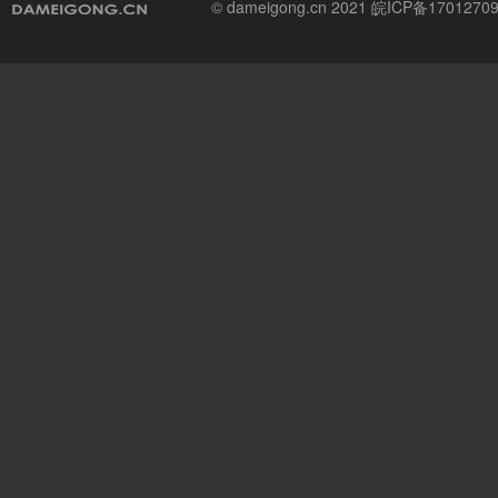
© dameigong.cn 2021
皖ICP备1701270