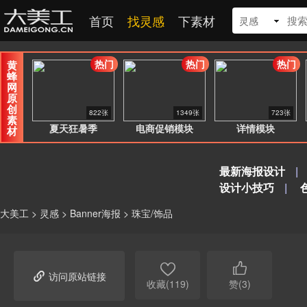
首页
找灵感
下素材
灵感
热门
热门
热门
黄
蜂
网
原
创
822张
1349张
723张
素
夏天狂暑季
电商促销模块
详情模块
材
最新海报设计
|
设计小技巧
|
大美工
>
灵感
>
Banner海报
>
珠宝/饰品



访问原站链接
收藏(119)
赞(3)