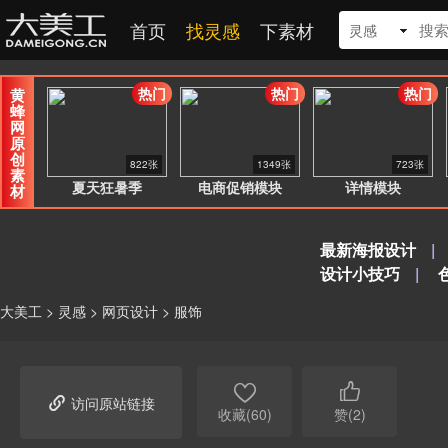
首页
找灵感
下素材
灵感
热门
热门
热门
黄
蜂
网
原
创
822张
1349张
723张
素
夏天狂暑季
电商促销模块
详情模块
材
最新海报设计
|
设计小技巧
|
大美工
>
灵感
>
网页设计
>
服饰



访问原站链接
收藏(60)
赞(2)