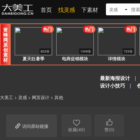
首页
找灵感
下素材
灵感
热门
热门
热门
黄
蜂
网
原
创
822张
1349张
723张
素
夏天狂暑季
电商促销模块
详情模块
材
最新海报设计
|
设计小技巧
|
大美工
>
灵感
>
网页设计
>
其他



访问原站链接
收藏(40)
赞(0)