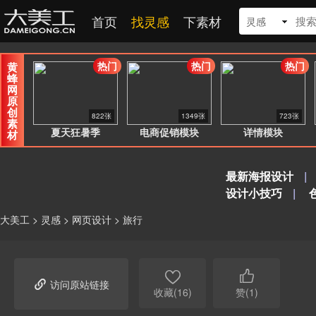
首页
找灵感
下素材
灵感
热门
热门
热门
黄
蜂
网
原
创
822张
1349张
723张
素
夏天狂暑季
电商促销模块
详情模块
材
最新海报设计
|
设计小技巧
|
大美工
>
灵感
>
网页设计
>
旅行



访问原站链接
收藏(16)
赞(1)