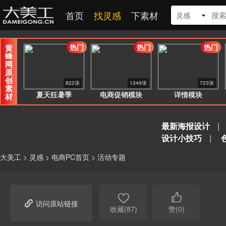
首页
找灵感
下素材
灵感
热门
热门
热门
黄
蜂
网
原
创
822张
1349张
723张
素
夏天狂暑季
电商促销模块
详情模块
材
最新海报设计
|
设计小技巧
|
大美工
>
灵感
>
电商PC首页
>
活动专题



访问原站链接
收藏(87)
赞(0)