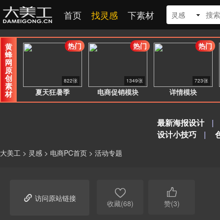
首页
找灵感
下素材
灵感
热门
热门
热门
黄
蜂
网
原
创
822张
1349张
723张
素
夏天狂暑季
电商促销模块
详情模块
材
最新海报设计
|
设计小技巧
|
大美工
>
灵感
>
电商PC首页
>
活动专题



访问原站链接
收藏(68)
赞(3)