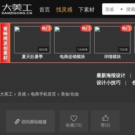
首页
找灵感
下素材
灵感
热门
热门
热门
黄
蜂
网
原
创
822张
1349张
723张
素
夏天狂暑季
电商促销模块
详情模块
材
最新海报设计
|
设计小技巧
|
大美工
>
灵感
>
电商手机首页
>
美妆/化妆



访问原站链接
收藏(72)
赞(2)