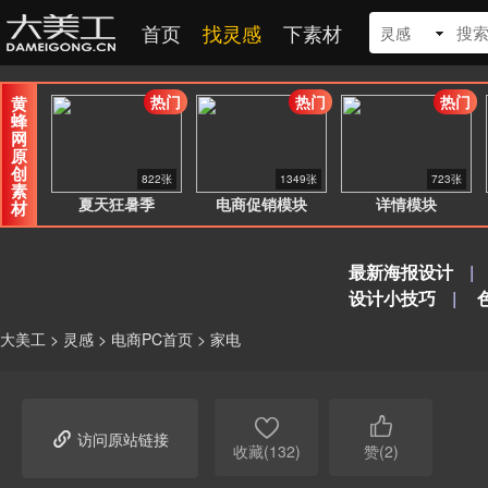
首页
找灵感
下素材
灵感
热门
热门
热门
黄
蜂
网
原
创
822张
1349张
723张
素
夏天狂暑季
电商促销模块
详情模块
材
最新海报设计
|
设计小技巧
|
大美工
>
灵感
>
电商PC首页
>
家电



访问原站链接
收藏(132)
赞(2)