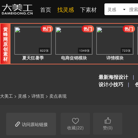
首页
找灵感
下素材
灵感
热门
热门
热门
黄
蜂
网
原
创
822张
1349张
723张
素
夏天狂暑季
电商促销模块
详情模块
材
最新海报设计
|
设计小技巧
|
大美工
>
灵感
>
详情页
>
卖点表现



访问原站链接
收藏(22)
赞(0)