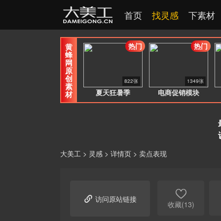
首页
找灵感
下素材
热门
热门
黄
蜂
网
原
创
822张
1349张
素
夏天狂暑季
电商促销模块
材
大美工
>
灵感
>
详情页
>
卖点表现


访问原站链接
收藏(13)