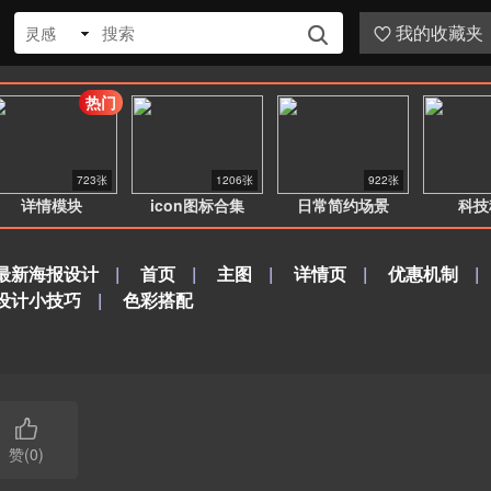
我的收藏夹
灵感


热门
723张
1206张
922张
详情模块
icon图标合集
日常简约场景
科技
最新海报设计
|
首页
|
主图
|
详情页
|
优惠机制
|
设计小技巧
|
色彩搭配

赞(0)