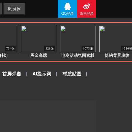


觅灵网
QQ登录
微博登录
734张
326张
1073张
1236张
科幻
黑金高端
电商活动氛围素材
简约背景底纹
首屏弹窗
|
AI提示词
|
材质贴图
|