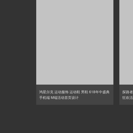
鸿星尔克 运动服饰 运动鞋 男鞋 618年中盛典
探路者
手机端 M端活动首页设计
狂欢活