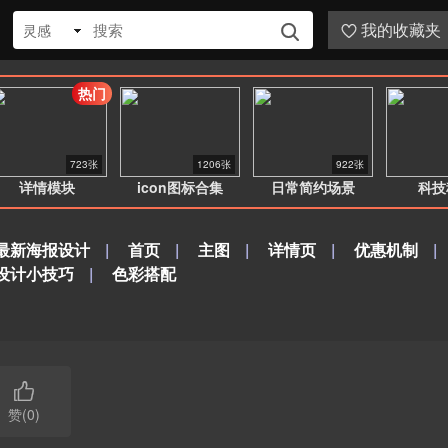
我的收藏夹
灵感


热门
723张
1206张
922张
详情模块
icon图标合集
日常简约场景
科技
最新海报设计
|
首页
|
主图
|
详情页
|
优惠机制
|
设计小技巧
|
色彩搭配

赞(0)