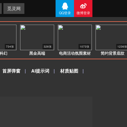


觅灵网
QQ登录
微博登录
734张
326张
1073张
1236张
科幻
黑金高端
电商活动氛围素材
简约背景底纹
首屏弹窗
|
AI提示词
|
材质贴图
|