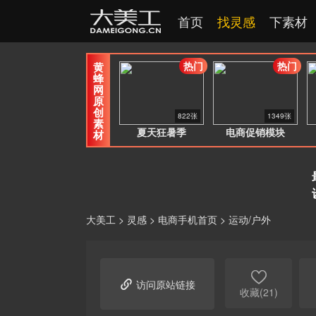
首页
找灵感
下素材
热门
热门
黄
蜂
网
原
创
822张
1349张
素
夏天狂暑季
电商促销模块
材
大美工
>
灵感
>
电商手机首页
>
运动/户外


访问原站链接
收藏(21)