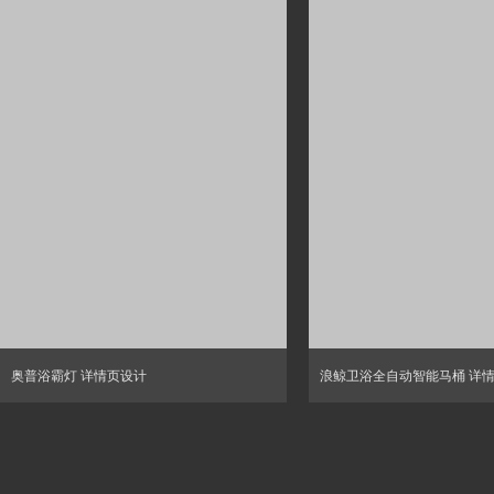
奥普浴霸灯 详情页设计
浪鲸卫浴全自动智能马桶 详