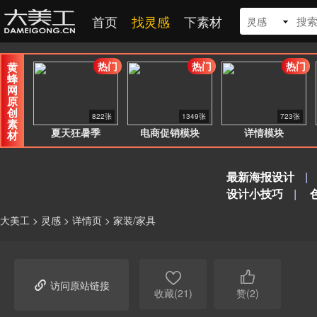
首页
找灵感
下素材
灵感
热门
热门
热门
黄
蜂
网
原
创
822张
1349张
723张
素
夏天狂暑季
电商促销模块
详情模块
材
最新海报设计
|
设计小技巧
|
大美工
>
灵感
>
详情页
>
家装/家具



访问原站链接
收藏(21)
赞(2)