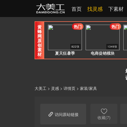
首页
找灵感
下素材
热门
热门
黄
蜂
网
原
创
822张
1349张
素
夏天狂暑季
电商促销模块
材
大美工
>
灵感
>
详情页
>
家装/家具


访问原站链接
收藏(7)