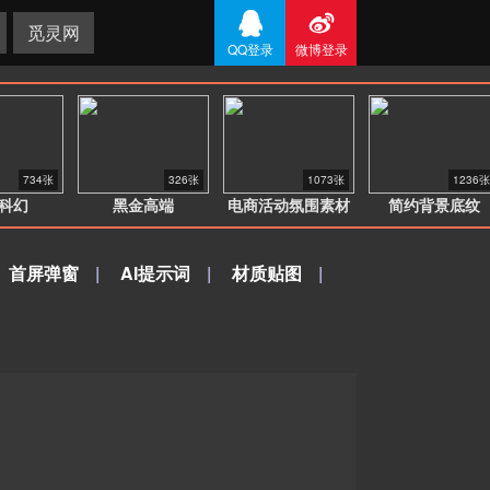


觅灵网
QQ登录
微博登录
734张
326张
1073张
1236张
科幻
黑金高端
电商活动氛围素材
简约背景底纹
首屏弹窗
|
AI提示词
|
材质贴图
|