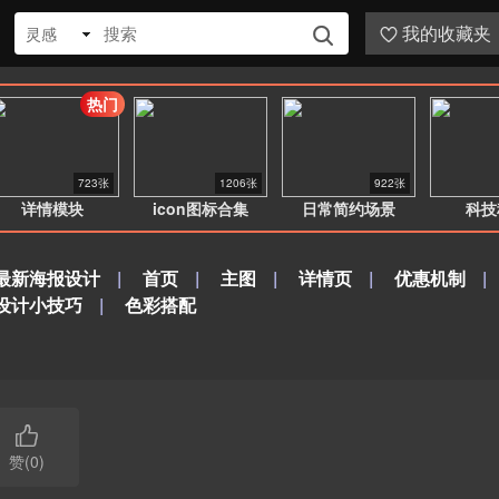
我的收藏夹
灵感


热门
723张
1206张
922张
详情模块
icon图标合集
日常简约场景
科技
最新海报设计
|
首页
|
主图
|
详情页
|
优惠机制
|
设计小技巧
|
色彩搭配

赞(0)