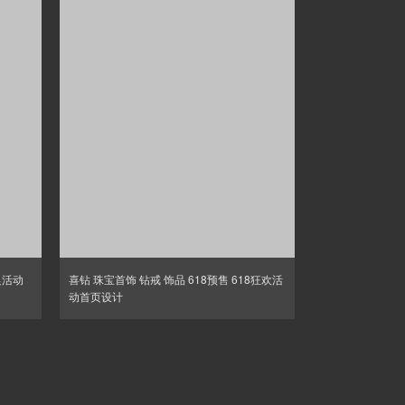
促活动
喜钻 珠宝首饰 钻戒 饰品 618预售 618狂欢活
动首页设计