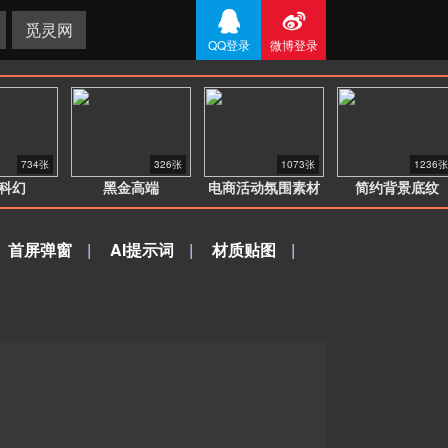


觅灵网
QQ登录
微博登录
734张
326张
1073张
1236张
科幻
黑金高端
电商活动氛围素材
简约背景底纹
首屏弹窗
|
AI提示词
|
材质贴图
|