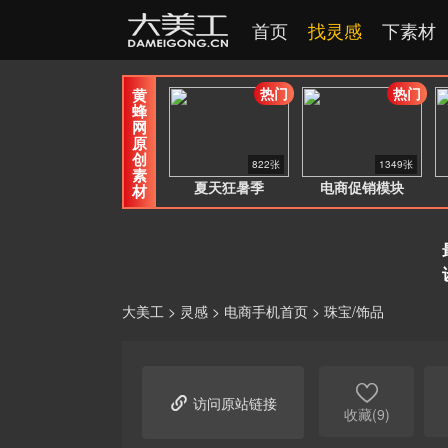
首页
找灵感
下素材
热门
热门
黄
蜂
网
原
创
822张
1349张
素
夏天狂暑季
电商促销模块
材
大美工
>
灵感
>
电商手机首页
>
珠宝/饰品


访问原站链接
收藏(9)