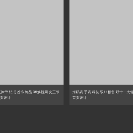
克徕帝 钻戒 首饰 饰品 38焕新周 女王节
海鸥表 手表 科技 双11预售 双十一大
页设计
首页设计