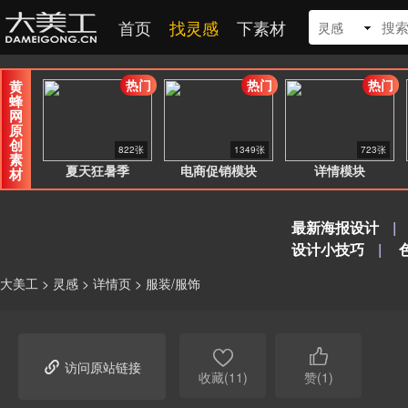
首页
找灵感
下素材
灵感
热门
热门
热门
黄
蜂
网
原
创
822张
1349张
723张
素
夏天狂暑季
电商促销模块
详情模块
材
最新海报设计
|
设计小技巧
|
大美工
>
灵感
>
详情页
>
服装/服饰



访问原站链接
收藏(11)
赞(1)