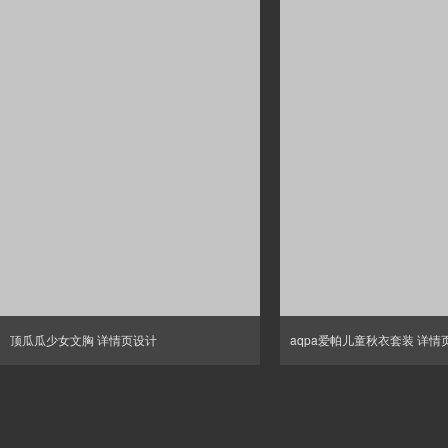
顶瓜瓜少女文胸 详情页设计
aqpa爱帕儿童秋衣套装 详情