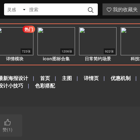
我的收藏夹
灵感


热门
723张
1206张
922张
详情模块
icon图标合集
日常简约场景
科技
最新海报设计
|
首页
|
主图
|
详情页
|
优惠机制
|
设计小技巧
|
色彩搭配

赞(1)