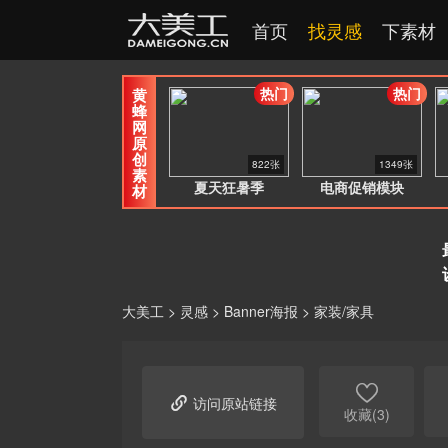
首页
找灵感
下素材
热门
热门
黄
蜂
网
原
创
822张
1349张
素
夏天狂暑季
电商促销模块
材
大美工
>
灵感
>
Banner海报
>
家装/家具


访问原站链接
收藏(3)