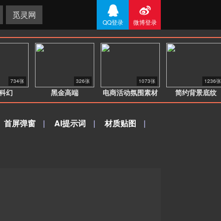


觅灵网
QQ登录
微博登录
734张
326张
1073张
1236张
科幻
黑金高端
电商活动氛围素材
简约背景底纹
首屏弹窗
|
AI提示词
|
材质贴图
|