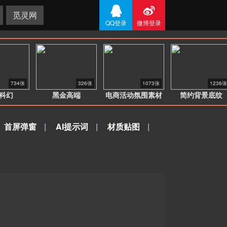


觅灵网
QQ登录
微博登录
734张
326张
1073张
1236张
科幻
黑金高端
电商活动氛围素材
简约背景底纹
首屏弹窗
|
AI提示词
|
材质贴图
|