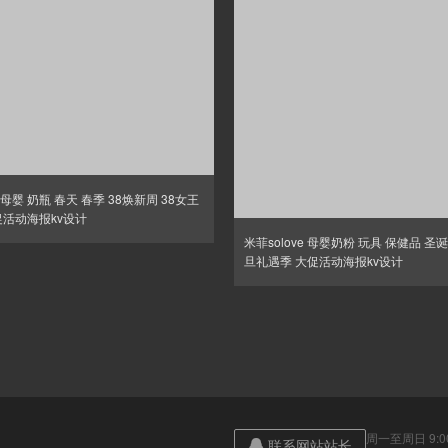
母婴 奶瓶 春天 春季 38焕新周 38女王
促活动海报kv设计
米菲solove 母婴奶粉 玩具 保健品 圣
旦礼遇季 大促活动海报kv设计
周一至周日 9:00
联系网站站长
