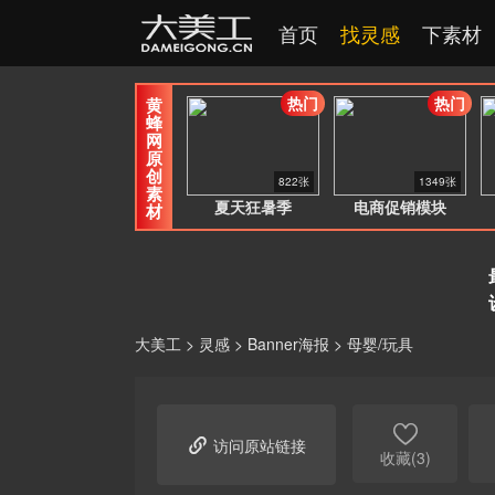
首页
找灵感
下素材
热门
热门
黄
蜂
网
原
创
822张
1349张
素
夏天狂暑季
电商促销模块
材
大美工
>
灵感
>
Banner海报
>
母婴/玩具


访问原站链接
收藏(3)