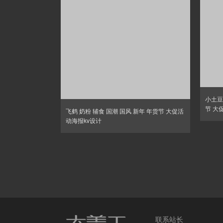
小土豆
节 大
飞鹤 奶粉 辅食 国潮 国风 新年 年货节 大促活
动海报kv设计
联系站长