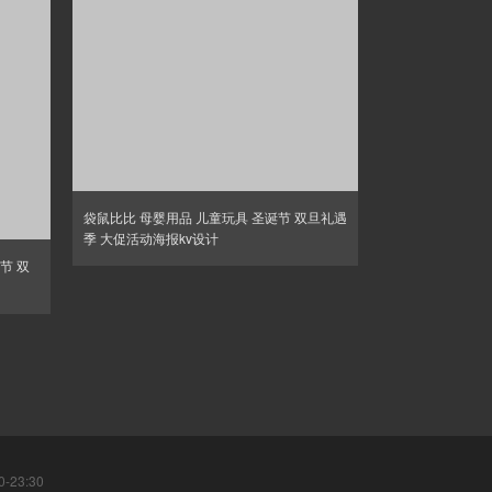
袋鼠比比 母婴用品 儿童玩具 圣诞节 双旦礼遇
季 大促活动海报kv设计
诞节 双
-23:30