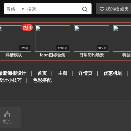
我的收藏夹
灵感


热门
723张
1206张
922张
详情模块
icon图标合集
日常简约场景
科技
最新海报设计
|
首页
|
主图
|
详情页
|
优惠机制
|
设计小技巧
|
色彩搭配

赞(1)