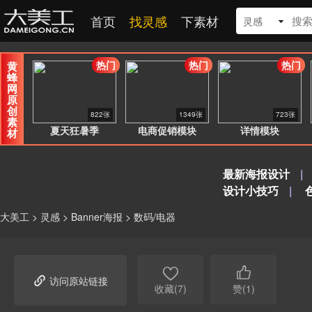
首页
找灵感
下素材
灵感
热门
热门
热门
黄
蜂
网
原
创
822张
1349张
723张
素
夏天狂暑季
电商促销模块
详情模块
材
最新海报设计
|
设计小技巧
|
大美工
>
灵感
>
Banner海报
>
数码/电器



访问原站链接
收藏(7)
赞(1)