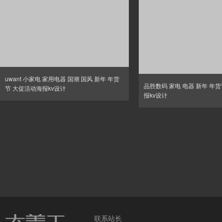
uwant 小家电 家用电器 国潮 国风 新年 年货
品胜数码 家电 电器 新年 年
节 大促活动海报kv设计
报kv设计
联系站长