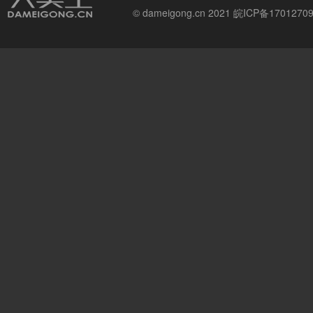
© dameigong.cn 2021
皖ICP备1701270