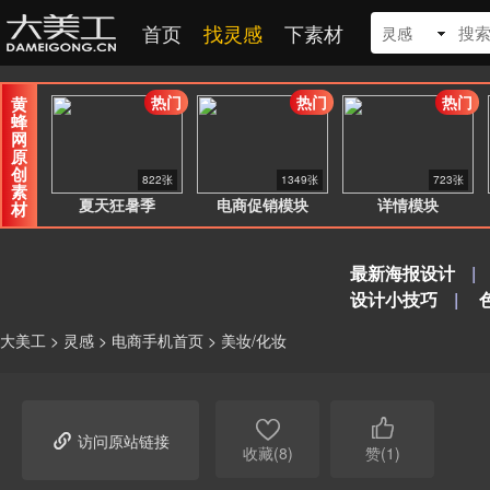
首页
找灵感
下素材
灵感
热门
热门
热门
黄
蜂
网
原
创
822张
1349张
723张
素
夏天狂暑季
电商促销模块
详情模块
材
最新海报设计
|
设计小技巧
|
大美工
>
灵感
>
电商手机首页
>
美妆/化妆



访问原站链接
收藏(8)
赞(1)