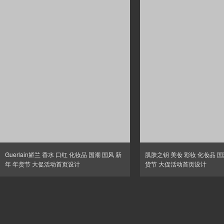
Guerlain娇兰 香水 口红 化妆品 国潮 国风 新
肌肤之钥 美妆 彩妆 化妆品 国
年 年货节 大促活动首页设计
货节 大促活动首页设计