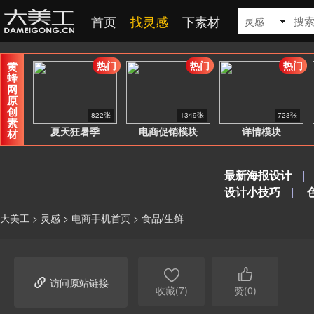
首页
找灵感
下素材
灵感
热门
热门
热门
黄
蜂
网
原
创
822张
1349张
723张
素
夏天狂暑季
电商促销模块
详情模块
材
最新海报设计
|
设计小技巧
|
大美工
>
灵感
>
电商手机首页
>
食品/生鲜



访问原站链接
收藏(7)
赞(0)