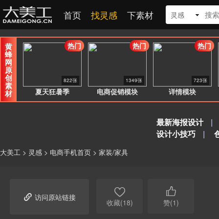
首页
找灵感
下素材
灵感
热门
热门
热门
黄
蜂
网
原
创
822张
1349张
723张
素
夏天狂暑季
电商促销模块
详情模块
材
最新海报设计
|
设计小技巧
|
大美工
>
灵感
>
电商手机首页
>
家装/家具



访问原站链接
收藏(18)
赞(1)