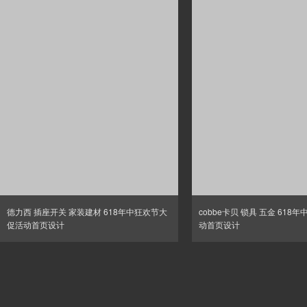
德力西 插座开关 家装建材 618年中狂欢节大
cobbe卡贝 锁具 五金 618
促活动首页设计
动首页设计