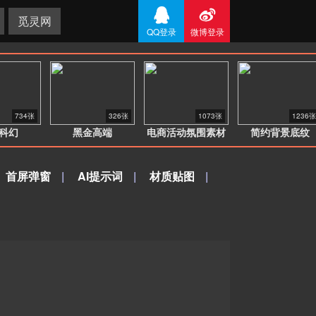


觅灵网
QQ登录
微博登录
734张
326张
1073张
1236张
科幻
黑金高端
电商活动氛围素材
简约背景底纹
首屏弹窗
|
AI提示词
|
材质贴图
|