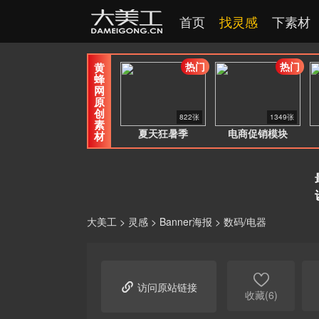
首页
找灵感
下素材
热门
热门
黄
蜂
网
原
创
822张
1349张
素
夏天狂暑季
电商促销模块
材
大美工
>
灵感
>
Banner海报
>
数码/电器


访问原站链接
收藏(6)