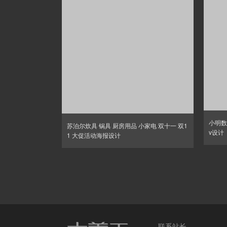
小明数
苏泊尔炊具 锅具 厨房用品 小家电 双十一 双1
v设计
1 大促活动海报设计
联系站长