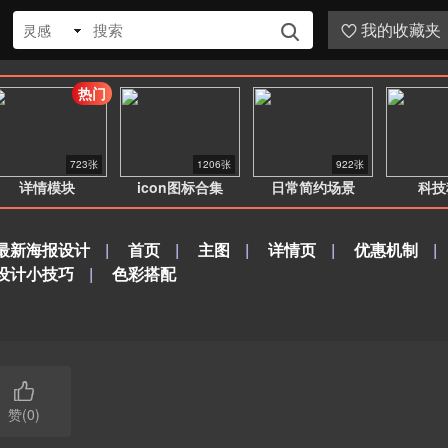
我的收藏夹
灵感


热门
723张
1206张
922张
详情模块
icon图标合集
日常简约场景
科技
最新海报设计
|
首页
|
主图
|
详情页
|
优惠机制
|
设计小技巧
|
色彩搭配

赞(0)