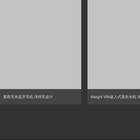
塞那耳夹蓝牙耳机 详情页设计
daogrs V8s嵌入式直饮水机