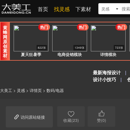
首页
找灵感
下素材
灵感
热门
热门
热门
黄
蜂
网
原
创
822张
1349张
723张
素
夏天狂暑季
电商促销模块
详情模块
材
最新海报设计
|
设计小技巧
|
大美工
>
灵感
>
详情页
>
数码/电器



访问原站链接
收藏(23)
赞(0)