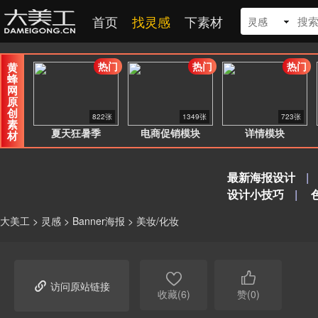
首页
找灵感
下素材
灵感
热门
热门
热门
黄
蜂
网
原
创
822张
1349张
723张
素
夏天狂暑季
电商促销模块
详情模块
材
最新海报设计
|
设计小技巧
|
大美工
>
灵感
>
Banner海报
>
美妆/化妆



访问原站链接
收藏(6)
赞(0)