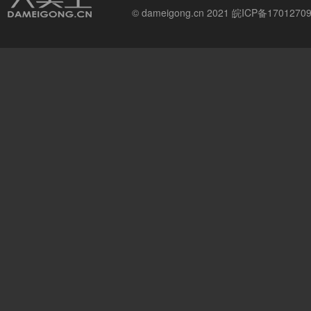
© dameigong.cn 2021
皖ICP备1701270