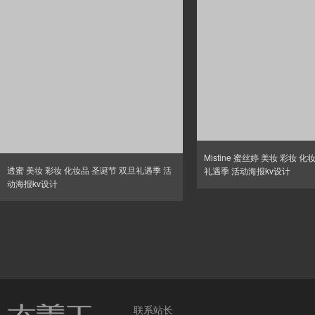
Mistine 蜜丝婷 美妆 彩妆 
透蜜 美妆 彩妆 化妆品 圣诞节 双旦礼遇季 活
礼遇季 活动海报kv设计
动海报kv设计
联系站长