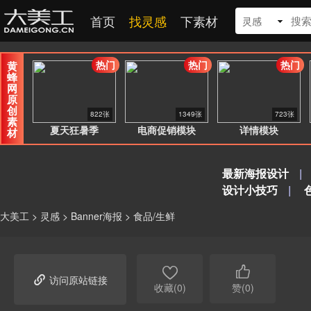
首页
找灵感
下素材
灵感
热门
热门
热门
黄
蜂
网
原
创
822张
1349张
723张
素
夏天狂暑季
电商促销模块
详情模块
材
最新海报设计
|
设计小技巧
|
大美工
>
灵感
>
Banner海报
>
食品/生鲜



访问原站链接
收藏(0)
赞(0)