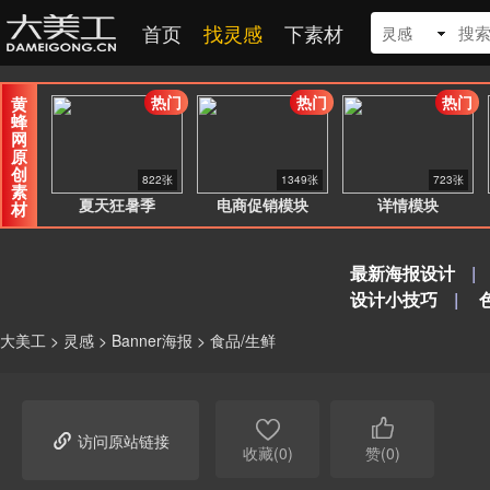
首页
找灵感
下素材
灵感
热门
热门
热门
黄
蜂
网
原
创
822张
1349张
723张
素
夏天狂暑季
电商促销模块
详情模块
材
最新海报设计
|
设计小技巧
|
大美工
>
灵感
>
Banner海报
>
食品/生鲜



访问原站链接
收藏(0)
赞(0)