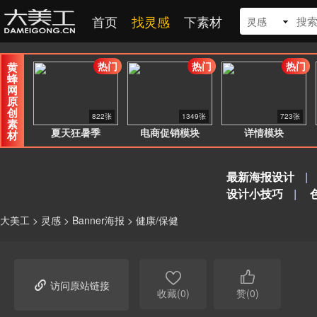
首页
找灵感
下素材
灵感
热门
热门
热门
黄
蜂
网
原
创
822张
1349张
723张
素
夏天狂暑季
电商促销模块
详情模块
材
最新海报设计
|
设计小技巧
|
大美工
>
灵感
>
Banner海报
>
健康/保健



访问原站链接
收藏(0)
赞(0)