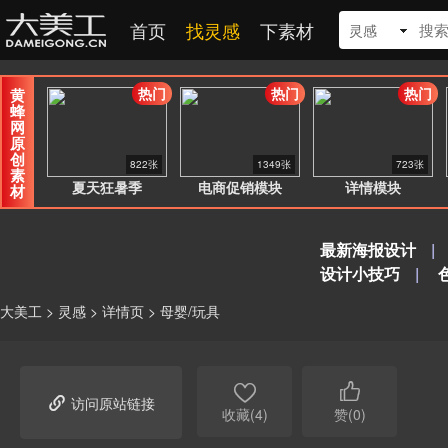
首页
找灵感
下素材
灵感
热门
热门
热门
黄
蜂
网
原
创
822张
1349张
723张
素
夏天狂暑季
电商促销模块
详情模块
材
最新海报设计
|
设计小技巧
|
大美工
>
灵感
>
详情页
>
母婴/玩具



访问原站链接
收藏(4)
赞(0)