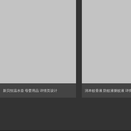
新贝恒温水壶 母婴用品 详情页设计
润本蚊香液 防蚊液驱蚊液 详