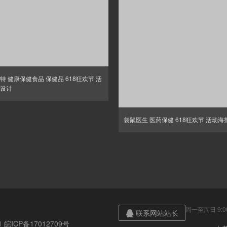
特 健康保健食品 保健品 618狂欢节 活
设计
袋鼠医生 医药保健 618狂欢节 活动海
周一至周日 9:00
联系网站站长

21
皖ICP备17012709号