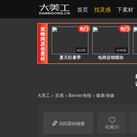
首页
找灵感
下素材
热门
热门
黄
蜂
网
原
创
822张
1349张
素
夏天狂暑季
电商促销模块
材
大美工
>
灵感
>
Banner海报
>
健康/保健


访问原站链接
收藏(0)