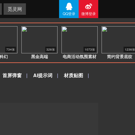


觅灵网
QQ登录
微博登录
734张
326张
1073张
1236张
科幻
黑金高端
电商活动氛围素材
简约背景底纹
首屏弹窗
|
AI提示词
|
材质贴图
|