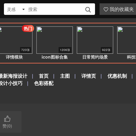
我的收藏夹
灵感


热门
723张
1206张
922张
详情模块
icon图标合集
日常简约场景
科技
最新海报设计
|
首页
|
主图
|
详情页
|
优惠机制
|
设计小技巧
|
色彩搭配

赞(0)