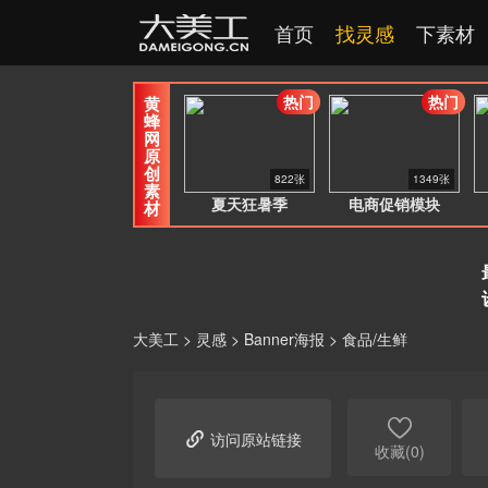
首页
找灵感
下素材
热门
热门
黄
蜂
网
原
创
822张
1349张
素
夏天狂暑季
电商促销模块
材
大美工
>
灵感
>
Banner海报
>
食品/生鲜


访问原站链接
收藏(0)