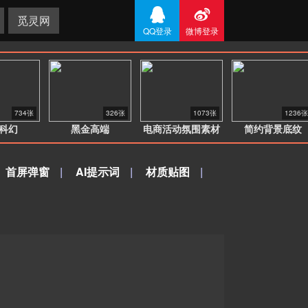


觅灵网
QQ登录
微博登录
734张
326张
1073张
1236张
科幻
黑金高端
电商活动氛围素材
简约背景底纹
首屏弹窗
|
AI提示词
|
材质贴图
|