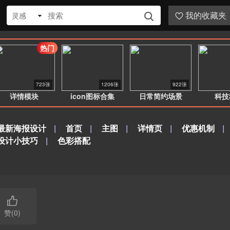
我的收藏夹
灵感


热门
723张
1206张
922张
详情模块
icon图标合集
日常简约场景
科技
最新海报设计
|
首页
|
主图
|
详情页
|
优惠机制
|
设计小技巧
|
色彩搭配

赞(0)