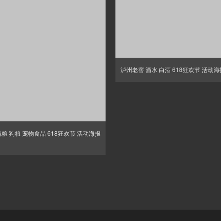
泸州老窖 酒水 白酒 618狂欢节 活动
猫粮 狗粮 宠物食品 618狂欢节 活动海报