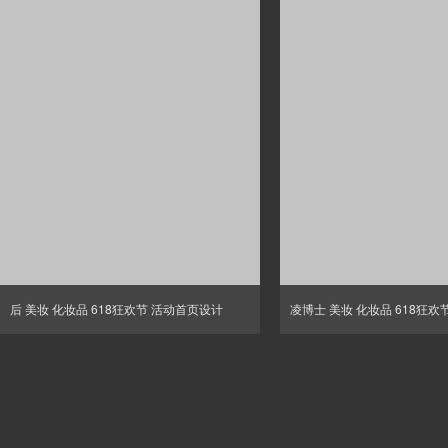
后 美妆 化妆品 618狂欢节 活动首页设计
凌博士 美妆 化妆品 618狂欢