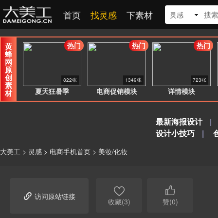
首页
找灵感
下素材
灵感
热门
热门
热门
黄
蜂
网
原
创
822张
1349张
723张
素
夏天狂暑季
电商促销模块
详情模块
材
最新海报设计
|
设计小技巧
|
大美工
>
灵感
>
电商手机首页
>
美妆/化妆



访问原站链接
收藏(3)
赞(0)