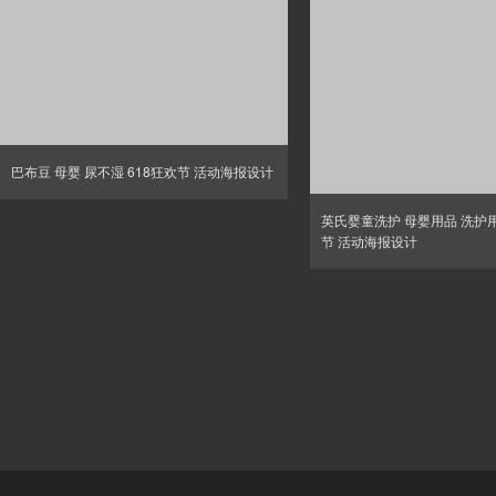
巴布豆 母婴 尿不湿 618狂欢节 活动海报设计
英氏婴童洗护 母婴用品 洗护用
节 活动海报设计