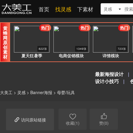
首页
找灵感
下素材
灵感
热门
热门
热门
黄
蜂
网
原
创
822张
1349张
723张
素
夏天狂暑季
电商促销模块
详情模块
材
最新海报设计
|
设计小技巧
|
大美工
>
灵感
>
Banner海报
>
母婴/玩具



访问原站链接
收藏(1)
赞(0)