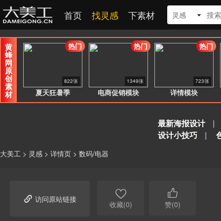
首页
找灵感
下素材
灵感
热门
热门
热门
黄
蜂
网
原
创
822张
1349张
723张
素
夏天狂暑季
电商促销模块
详情模块
材
最新海报设计
|
设计小技巧
|
大美工
>
灵感
>
详情页
>
数码/电器



访问原站链接
收藏(0)
赞(0)