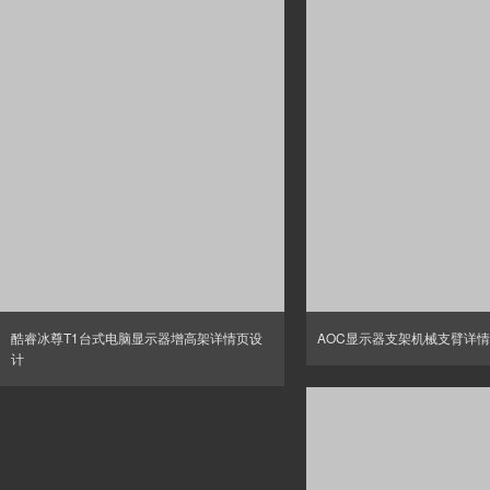
酷睿冰尊T1台式电脑显示器增高架详情页设
AOC显示器支架机械支臂详
计