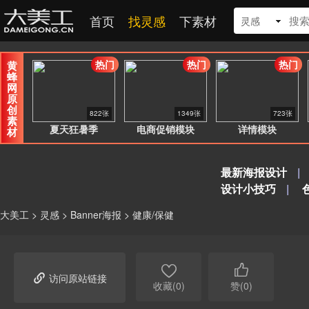
首页
找灵感
下素材
灵感
热门
热门
热门
黄
蜂
网
原
创
822张
1349张
723张
素
夏天狂暑季
电商促销模块
详情模块
材
最新海报设计
|
设计小技巧
|
大美工
>
灵感
>
Banner海报
>
健康/保健



访问原站链接
收藏(0)
赞(0)