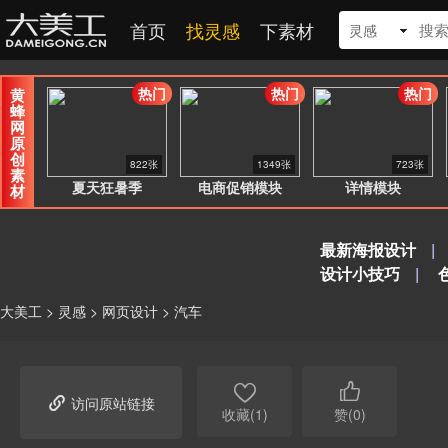
首页
找灵感
下素材
灵感
热门
热门
热门
黄
蜂
网
原
创
822张
1349张
723张
素
夏天狂暑季
电商促销模块
详情模块
材
最新海报设计
|
设计小技巧
|
大美工
>
灵感
>
网页设计
>
汽车



访问原站链接
收藏(1)
赞(0)