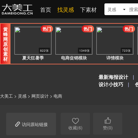
首页
找灵感
下素材
灵感
热门
热门
热门
黄
蜂
网
原
创
822张
1349张
723张
素
夏天狂暑季
电商促销模块
详情模块
材
最新海报设计
|
设计小技巧
|
大美工
>
灵感
>
网页设计
>
电商



访问原站链接
收藏(6)
赞(0)