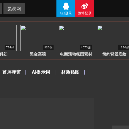


觅灵网
QQ登录
微博登录
734张
326张
1073张
1236张
科幻
黑金高端
电商活动氛围素材
简约背景底纹
首屏弹窗
|
AI提示词
|
材质贴图
|