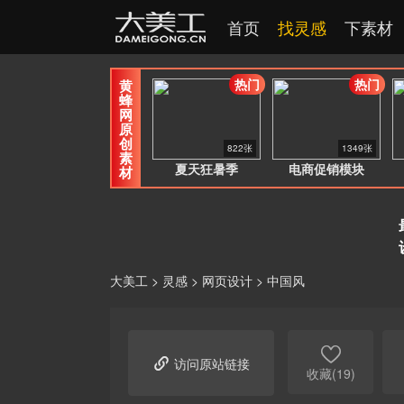
首页
找灵感
下素材
热门
热门
黄
蜂
网
原
创
822张
1349张
素
夏天狂暑季
电商促销模块
材
大美工
>
灵感
>
网页设计
>
中国风


访问原站链接
收藏(19)