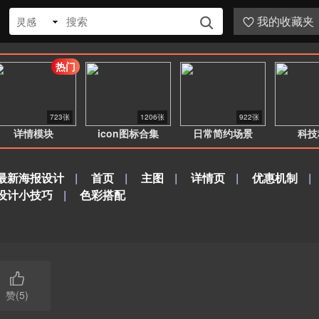
我的收藏夹
灵感


热门
723张
1206张
922张
详情模块
icon图标合集
日常简约场景
科技
最新海报设计
|
首页
|
主图
|
详情页
|
优惠机制
|
设计小技巧
|
色彩搭配

赞(5)