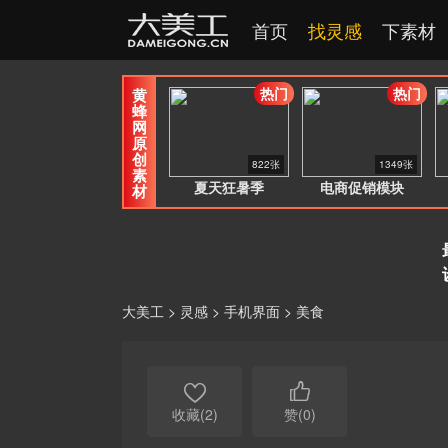
首页
找灵感
下素材
热门
热门
黄
蜂
网
原
创
822张
1349张
素
夏天狂暑季
电商促销模块
材
大美工
>
灵感
>
手机界面
>
美食


收藏(2)
赞(0)