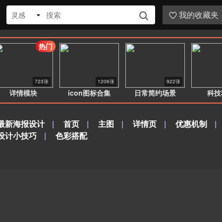
我的收藏夹
灵感


热门
723张
1206张
922张
详情模块
icon图标合集
日常简约场景
科技
最新海报设计
|
首页
|
主图
|
详情页
|
优惠机制
|
设计小技巧
|
色彩搭配