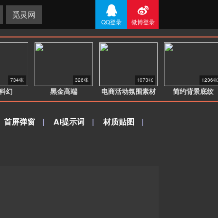


觅灵网
QQ登录
微博登录
734张
326张
1073张
1236张
科幻
黑金高端
电商活动氛围素材
简约背景底纹
首屏弹窗
|
AI提示词
|
材质贴图
|