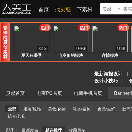
首页
找灵感
下素材
灵感
热门
热门
热门
黄
蜂
网
原
创
822张
1349张
723张
素
夏天狂暑季
电商促销模块
详情模块
材
最新海报设计
|
设计小技巧
|
灵感首页
电商PC首页
电商手机首页
Banne
全部
服装/服饰
美妆/化妆
鞋类/箱包
食品/生鲜
数码
综合/其它
排序：
最新发布
精选推荐
收藏最多