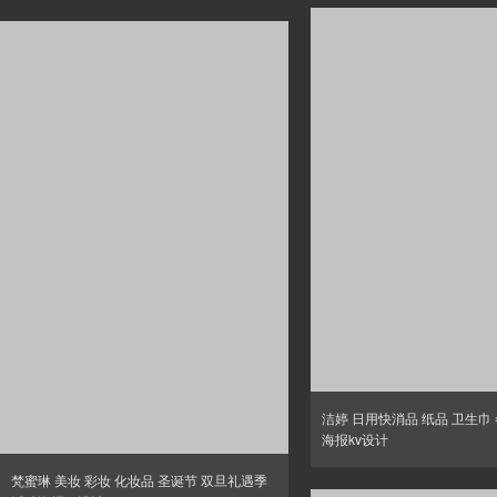
洁婷 日用快消品 纸品 卫生巾
海报kv设计
梵蜜琳 美妆 彩妆 化妆品 圣诞节 双旦礼遇季