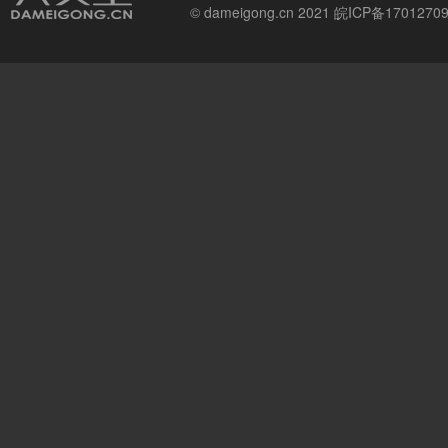
© dameigong.cn 2021
皖ICP备1701270