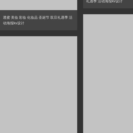
礼遇季 活动海报kv设计
透蜜 美妆 彩妆 化妆品 圣诞节 双旦礼遇季 活
动海报kv设计