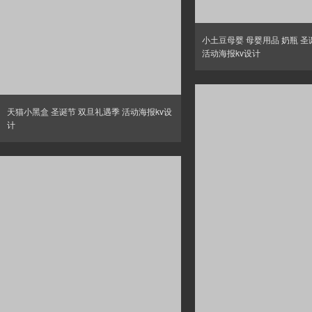
小土豆母婴 母婴用品 奶瓶 圣
活动海报kv设计
天猫小黑盒 圣诞节 双旦礼遇季 活动海报kv设
计