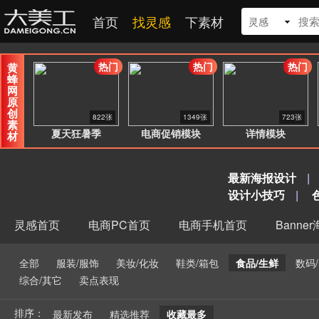
首页
找灵感
下素材
灵感
热门
热门
热门
黄
蜂
网
原
创
822张
1349张
723张
素
夏天狂暑季
电商促销模块
详情模块
材
最新海报设计
|
设计小技巧
|
灵感首页
电商PC首页
电商手机首页
Banne
全部
服装/服饰
美妆/化妆
鞋类/箱包
食品/生鲜
数码
综合/其它
卖点表现
排序：
最新发布
精选推荐
收藏最多